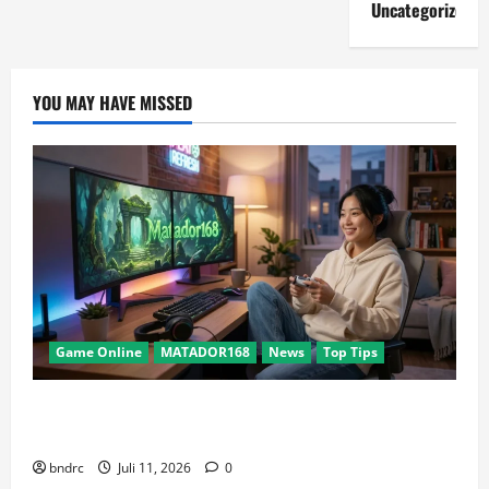
Uncategorized
YOU MAY HAVE MISSED
Game Online
MATADOR168
News
Top Tips
Apakah Game Bisa Mengembalikan Mood? Ini
Penjelasan dan Cara Menikmati Game dengan Sehat
bndrc
Juli 11, 2026
0