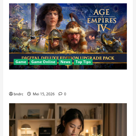
Game
Game Online
News
Top Tips
Mengapa Game Strategi Baik untuk Perkembangan
Kognitif
bndrc
Mei 15, 2026
0