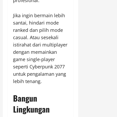
profesional.
Jika ingin bermain lebih
santai, hindari mode
ranked dan pilih mode
casual. Atau sesekali
istirahat dari multiplayer
dengan memainkan
game single-player
seperti Cyberpunk 2077
untuk pengalaman yang
lebih tenang.
Bangun
Lingkungan