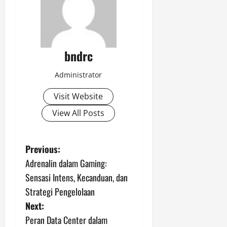
bndrc
Administrator
Visit Website
View All Posts
P
Previous:
Adrenalin dalam Gaming:
o
Sensasi Intens, Kecanduan, dan
s
Strategi Pengelolaan
Next:
t
Peran Data Center dalam