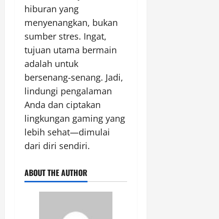
hiburan yang
menyenangkan, bukan
sumber stres. Ingat,
tujuan utama bermain
adalah untuk
bersenang-senang. Jadi,
lindungi pengalaman
Anda dan ciptakan
lingkungan gaming yang
lebih sehat—dimulai
dari diri sendiri.
ABOUT THE AUTHOR